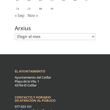
28
29
30
31
« Sep
Nov »
Arxius
Arxius
EL AYUNTAMIENTO
Ayuntamiento del Catllar
Plaça de la Vila, 1
43764 El Catllar
CONTACTO Y HORARIO
DE ATENCIÓN AL PÚBLICO
977 653 101