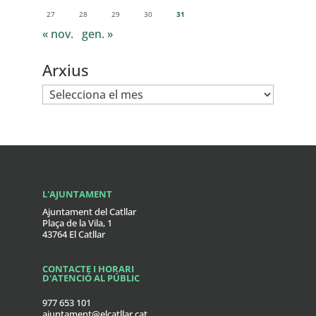
27
28
29
30
31
« nov.
gen. »
Arxius
Arxius
L'AJUNTAMENT
Ajuntament del Catllar
Plaça de la Vila, 1
43764 El Catllar
CONTACTE I HORARI
D'ATENCIÓ AL PÚBLIC
977 653 101
ajuntament@elcatllar.cat