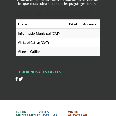
a les que estàs subscrit per que les puguis gestionar.
Llista les subscripcions
Llista
Estat
Accions
Informació Municipal (CAT)
Visita el Catllar (CAT)
Viure al Catllar
SEGUEIX-NOS A LES XARXES
EL TEU
VISITA
VIURE
AJUNTAMENT
EL CATLLAR
AL CATLLAR