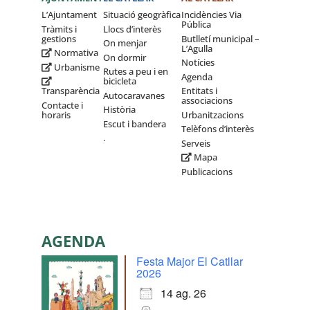
L’Ajuntament
Situació geogràfica
Incidències Via
Pública
Tràmits i
Llocs d’interès
gestions
Butlletí municipal –
On menjar
L’Agulla
Normativa
On dormir
Notícies
Urbanisme
Rutes a peu i en
Agenda
bicicleta
Transparència
Entitats i
Autocaravanes
associacions
Contacte i
Història
horaris
Urbanitzacions
Escut i bandera
Telèfons d’interès
.
Serveis
Mapa
Publicacions
AGENDA
Festa Major El Catllar
2026
14 ag. 26