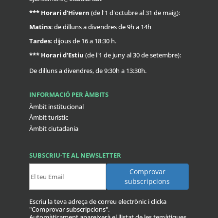
***
Horari d'Hivern
(de l'1 d'octubre al 31 de maig):
Matins
: de dilluns a divendres de 9h a 14h
Tardes
: dijous de 16 a 18:30 h.
***
Horari d'Estiu
(de l'1 de juny al 30 de setembre):
De dilluns a divendres, de 9:30h a 13:30h.
INFORMACIÓ PER ÀMBITS
Àmbit institucional
Àmbit turístic
Àmbit ciutadania
SUBSCRIU-TE AL NEWSLETTER
Escriu la teva adreça de correu electrònic i clicka
"Comprovar subscripcions".
Automàticament apareixerà el llistat de les temàtiques