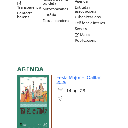
Agenda
bicicleta
Transparència
Entitats i
Autocaravanes
associacions
Contacte i
Història
horaris
Urbanitzacions
Escut i bandera
Telèfons d’interès
.
Serveis
Mapa
Publicacions
AGENDA
Festa Major El Catllar
2026
14 ag. 26