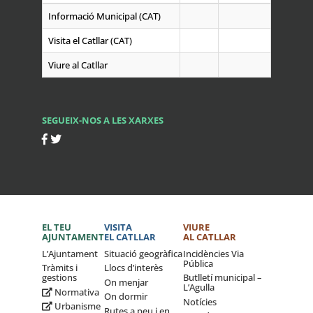
Informació Municipal (CAT)
Visita el Catllar (CAT)
Viure al Catllar
SEGUEIX-NOS A LES XARXES
EL TEU
VISITA
VIURE
AJUNTAMENT
EL CATLLAR
AL CATLLAR
L’Ajuntament
Situació geogràfica
Incidències Via
Pública
Tràmits i
Llocs d’interès
gestions
Butlletí municipal –
On menjar
L’Agulla
Normativa
On dormir
Notícies
Urbanisme
Rutes a peu i en