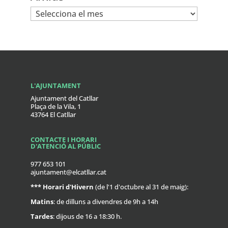
Arxius
L'AJUNTAMENT
Ajuntament del Catllar
Plaça de la Vila, 1
43764 El Catllar
CONTACTE I HORARI
D'ATENCIÓ AL PÚBLIC
977 653 101
ajuntament@elcatllar.cat
***
Horari d'Hivern
(de l'1 d'octubre al 31 de maig):
Matins
: de dilluns a divendres de 9h a 14h
Tardes
: dijous de 16 a 18:30 h.