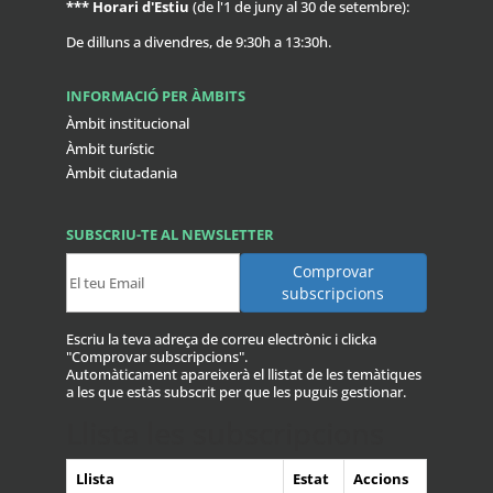
***
Horari d'Estiu
(de l'1 de juny al 30 de setembre):
De dilluns a divendres, de 9:30h a 13:30h.
INFORMACIÓ PER ÀMBITS
Àmbit institucional
Àmbit turístic
Àmbit ciutadania
SUBSCRIU-TE AL NEWSLETTER
Escriu la teva adreça de correu electrònic i clicka
"Comprovar subscripcions".
Automàticament apareixerà el llistat de les temàtiques
a les que estàs subscrit per que les puguis gestionar.
Llista les subscripcions
Llista
Estat
Accions