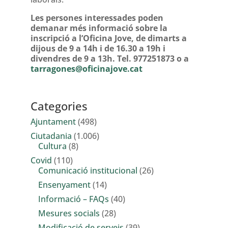
Les persones interessades poden
demanar més informació sobre la
inscripció a l’Oficina Jove, de dimarts a
dijous de 9 a 14h i de 16.30 a 19h i
divendres de 9 a 13h.
Tel. 977251873 o a
tarragones@oficinajove.cat
Categories
Ajuntament
(498)
Ciutadania
(1.006)
Cultura
(8)
Covid
(110)
Comunicació institucional
(26)
Ensenyament
(14)
Informació – FAQs
(40)
Mesures socials
(28)
Modificació de serveis
(39)